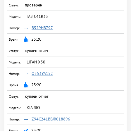
проверен
ГАЗ C41R33
В529НВ797
23:20
куплен отчет
LIFAN X50
О553УА152
23:20
куплен отчет
KIA RIO
Z94C241BBJR018896
23:20