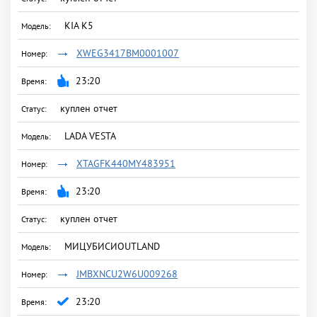
KIA K5
XWEG3417BM0001007
23:20
куплен отчет
LADA VESTA
XTAGFK440MY483951
23:20
куплен отчет
МИЦУБИСИОUТLАND
JMBXNCU2W6U009268
23:20