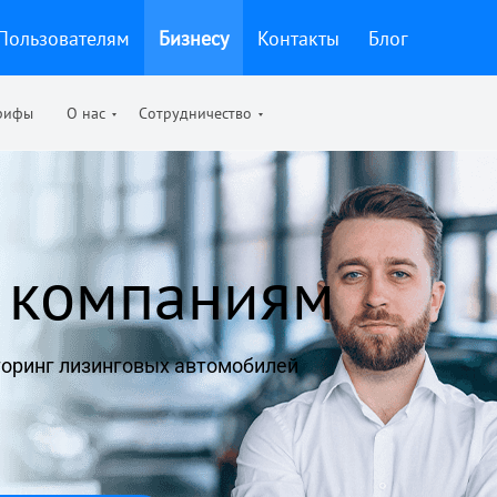
Пользователям
Бизнесу
Контакты
Блог
рифы
О нас
Сотрудничество
 компаниям
торинг лизинговых автомобилей