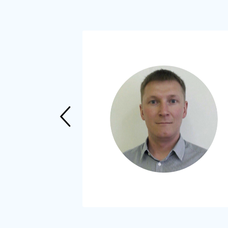
й в
код” нам
ода. И это