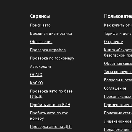
Сервисы
Пользовате
Поиск авто
Как купить отч
Выездная диагностика
Тарифы и цен
Объявления
О проекте
Проверка штрафов
Книга «Секрет
безопасной по
Проверка по госномеру
Обратная связ
Автокредит
Типы проверок
ОСАГО
Вопросы и отв
КАСКО
Соглашение
Проверка авто по базе
ГИБДД
Персональные
Пробить авто по ВИН
Пример отчета
Пробить авто по гос
Полезные стат
номеру
Лицензионное
Проверка авто на ДТП
Предложения 