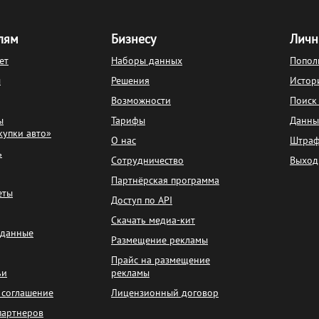
лям
Бизнесу
Личн
ет
Наборы данных
Попол
ы
Решения
Истор
Возможности
Поиск
ы
Тарифы
Данны
купки авто»
О нас
Штра
ь
Сотрудничество
Выход
Партнёрская программа
еты
Доступ по API
Скачать медиа-кит
 данные
Размещение рекламы
Прайс на размещение
ьи
рекламы
 соглашение
Лицензионный договор
партнеров