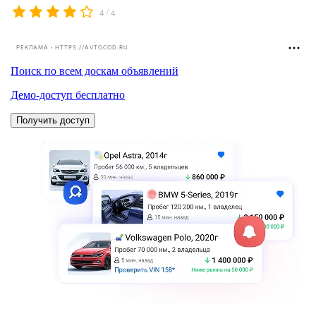
/
4
4
РЕКЛАМА • HTTPS://AVTOCOD.RU