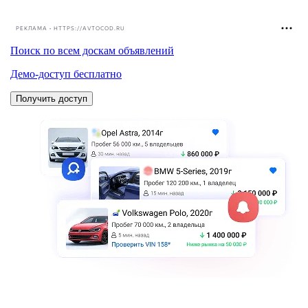
РЕКЛАМА • HTTPS://AVTOCOD.RU