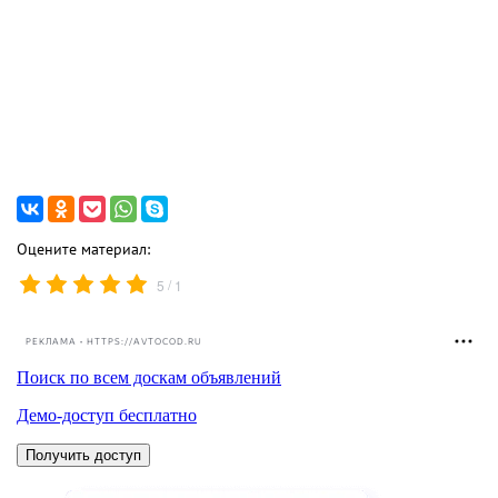
Оцените материал:
/
5
1
РЕКЛАМА • HTTPS://AVTOCOD.RU