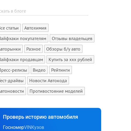
Все статьи
Автохимия
Лайфхаки покупателям
Отзывы владельцев
Авторынки
Разное
Обзоры б/у авто
Лайфхаки продавцам
Купить за xxx рублей
Пресс-релизы
Видео
Рейтинги
Тест-драйвы
Новости Автокода
Автоновости
Противостояние моделей
Проверь историю автомобиля
Госномер
VIN
Кузов