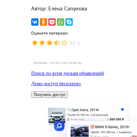
Автор: Елена Сапунова
Оцените материал:
/
3.5
4
РЕКЛАМА • HTTPS://AVTOCOD.RU