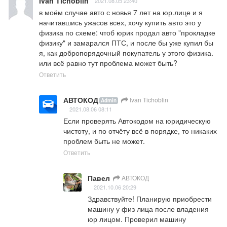
Ivan Tichoblin
2021.08.05 23:40
в моём случае авто с новья 7 лет на юр.лице и я 
начитавшись ужасов всех, хочу купить авто это у 
физика по схеме: чтоб юрик продал авто "прокладке 
физику" и замарался ПТС, и после бы уже купил бы 
я, как добропорядочный покупатель у этого физика. 
или всё равно тут проблема может быть?
Ответить
АВТОКОД
Ivan Tichoblin
Admin
2021.08.06 08:11
Если проверять Автокодом на юридическую 
чистоту, и по отчёту всё в порядке, то никаких 
проблем быть не может.
Ответить
Павел
АВТОКОД
2021.10.06 20:29
Здравствуйте! Планирую приобрести 
машину у физ лица после владения 
юр лицом. Проверил машину 