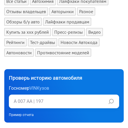
Все статьи
Автохимия
Лайфхаки покупателям
Отзывы владельцев
Авторынки
Разное
Обзоры б/у авто
Лайфхаки продавцам
Купить за xxx рублей
Пресс-релизы
Видео
Рейтинги
Тест-драйвы
Новости Автокода
Автоновости
Противостояние моделей
Проверь историю автомобиля
Госномер
VIN
Кузов
Пример отчета