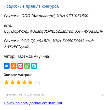
Подробные правила конкурса
.
Реклама. ООО “Авторапорт”, ИНН 9701071800
erid:
CQH36pWzJq5W3kabqdLNftE5Z2abJrpbip5FvWxodxsZTv
Реклама ООО ТД «ЛАВР», ИНН 7449074642 erid:
2W5zFGNyvKA
Автор: Надежда Анучина
Оцените материал:
/
5
1
РЕКЛАМА • HTTPS://AVTOCOD.RU