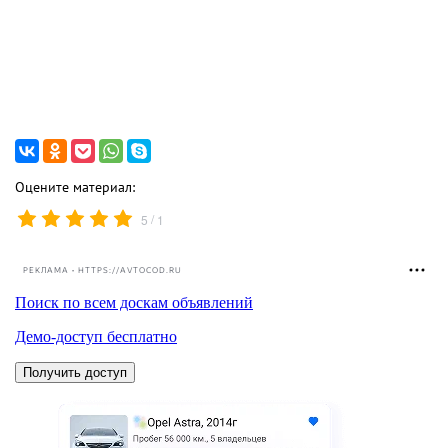
Оцените материал:
/
5
1
РЕКЛАМА • HTTPS://AVTOCOD.RU