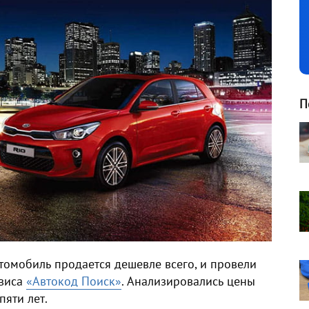
П
втомобиль продается дешевле всего, и провели
рвиса
«Автокод Поиск»
. Анализировались цены
пяти лет.