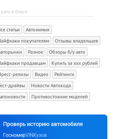
Все статьи
Автохимия
Лайфхаки покупателям
Отзывы владельцев
Авторынки
Разное
Обзоры б/у авто
Лайфхаки продавцам
Купить за xxx рублей
Пресс-релизы
Видео
Рейтинги
Тест-драйвы
Новости Автокода
Автоновости
Противостояние моделей
Проверь историю автомобиля
Госномер
VIN
Кузов