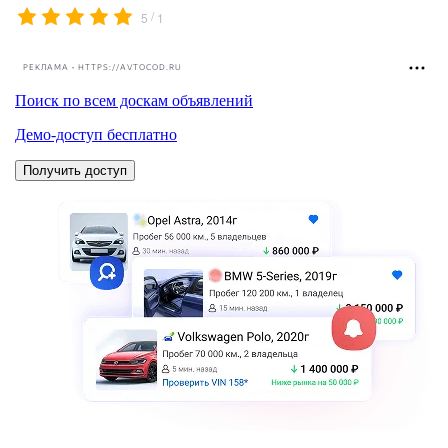
/
5
1
РЕКЛАМА • HTTPS://AVTOCOD.RU