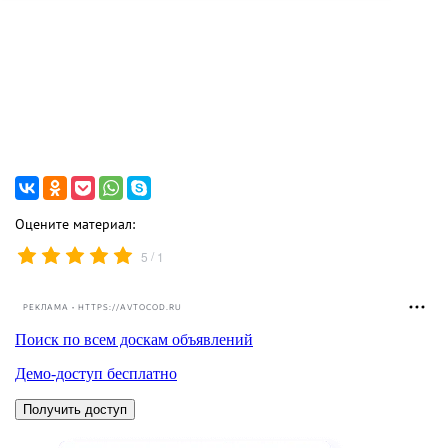
Оцените материал:
/
5
1
РЕКЛАМА • HTTPS://AVTOCOD.RU