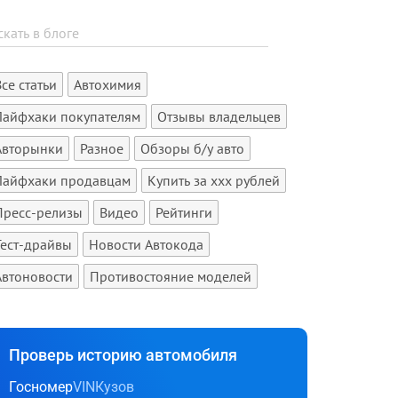
Все статьи
Автохимия
Лайфхаки покупателям
Отзывы владельцев
Авторынки
Разное
Обзоры б/у авто
Лайфхаки продавцам
Купить за xxx рублей
Пресс-релизы
Видео
Рейтинги
Тест-драйвы
Новости Автокода
Автоновости
Противостояние моделей
Проверь историю автомобиля
Госномер
VIN
Кузов