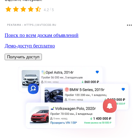
/
4.2
5
РЕКЛАМА • HTTPS://AVTOCOD.RU