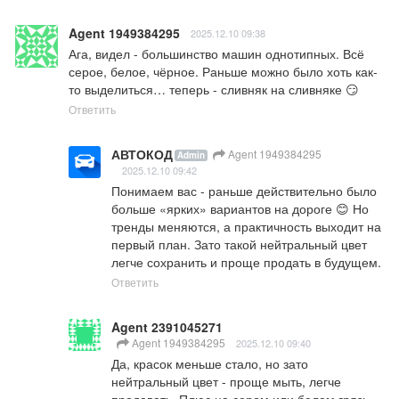
Agent 1949384295
2025.12.10 09:38
Ага, видел - большинство машин однотипных. Всё 
серое, белое, чёрное. Раньше можно было хоть как-
то выделиться… теперь - сливняк на сливняке 😏
Ответить
АВТОКОД
Agent 1949384295
Admin
2025.12.10 09:42
Понимаем вас - раньше действительно было 
больше «ярких» вариантов на дороге 😊 Но 
тренды меняются, а практичность выходит на 
первый план. Зато такой нейтральный цвет 
легче сохранить и проще продать в будущем.
Ответить
Agent 2391045271
Agent 1949384295
2025.12.10 09:40
Да, красок меньше стало, но зато 
нейтральный цвет - проще мыть, легче 
продавать. Плюс на сером или белом грязь 