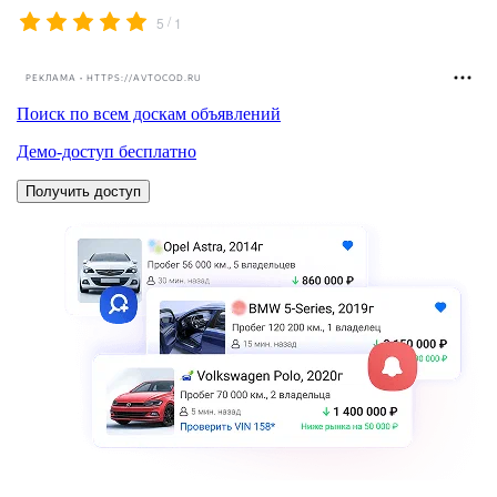
/
5
1
РЕКЛАМА • HTTPS://AVTOCOD.RU