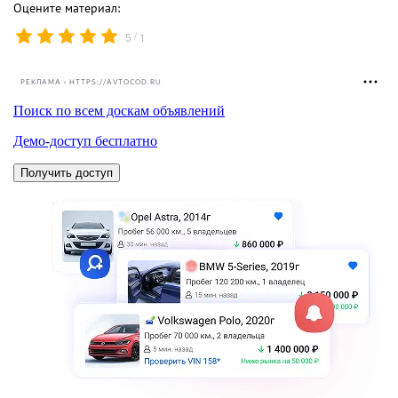
Оцените материал:
/
5
1
РЕКЛАМА • HTTPS://AVTOCOD.RU