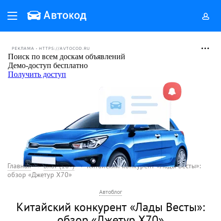
РЕКЛАМА • HTTPS://AVTOCOD.RU
Главная
Блог (18+)
Китайский конкурент «Лады Весты»:
обзор «Джетур X70»
Автоблог
Китайский конкурент «Лады Весты»:
обзор «Джетур X70»