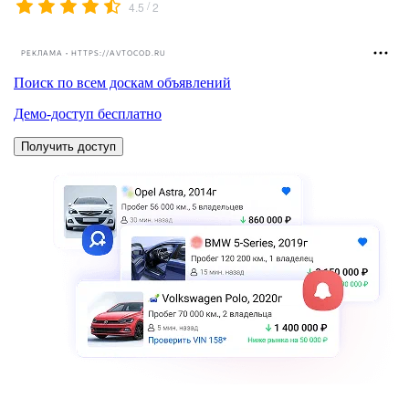
/
4.5
2
РЕКЛАМА • HTTPS://AVTOCOD.RU