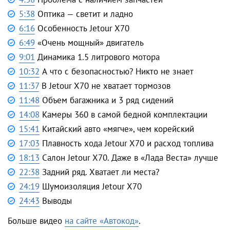
5:38
Оптика
—
светит и ладно
6:16
Особенность Jetour X70
6:49
«Очень мощный» двигатель
9:01
Динамика 1.5 литрового мотора
10:32
А что с безопасностью? Никто не знает
11:37
В Jetour X70 не хватает тормозов
11:48
Объем багажника и 3 ряд сидений
14:08
Камеры 360 в самой бедной комплектации
15:41
Китайский авто «мягче», чем корейский
17:03
Плавность хода Jetour X70 и расход топлива
18:13
Салон Jetour X70. Даже в «Лада Веста» лучше
22:38
Задний ряд. Хватает ли места?
24:19
Шумоизоляция Jetour X70
24:43
Выводы
Больше видео
на сайте «Автокод»
.