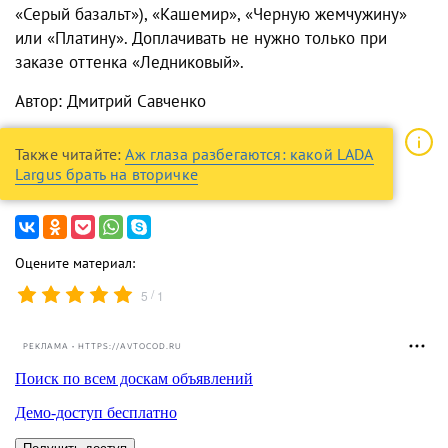
«Серый базальт»), «Кашемир», «Черную жемчужину»
или «Платину». Доплачивать не нужно только при
заказе оттенка «Ледниковый».
Автор: Дмитрий Савченко
Также читайте:
Аж глаза разбегаются: какой LADA
Largus брать на вторичке
Оцените материал:
/
5
1
РЕКЛАМА • HTTPS://AVTOCOD.RU