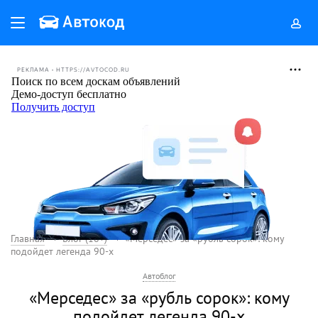
РЕКЛАМА • HTTPS://AVTOCOD.RU
Главная
Блог (18+)
«Мерседес» за «рубль сорок»: кому
подойдет легенда 90-х
Автоблог
«Мерседес» за «рубль сорок»: кому
подойдет легенда 90-х