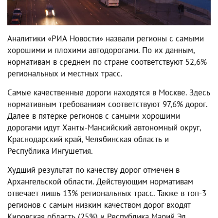
Аналитики
«
РИА
Новости
» назвали регионы с самыми
хорошими и плохими автодорогами. По их данным,
нормативам
в
среднем по стране соответствуют 52
,
6
%
региональных
и
местных
трасс
.
Самые качественные дороги находятся
в
Москве
. Здесь
н
ормативным
требованиям
соответствуют
97
,
6
%
дорог
.
Далее
в
пятерке
регионов
с
самыми
хорошими
дорогами
идут Ханты-Мансийский автономный округ,
Краснодарский
край, Челябинская
область и
Республика
Ингушетия
.
Худший результат по качеству дорог отмечен в
Архангельской
области
.
Действующим нормативам
отвечает
л
ишь
13
% региональных
трасс
.
Также
в топ-3
регионов с самым низким качеством дорог
входят
Кировская
область
(
25
%)
и
Республика
Марий
Эл