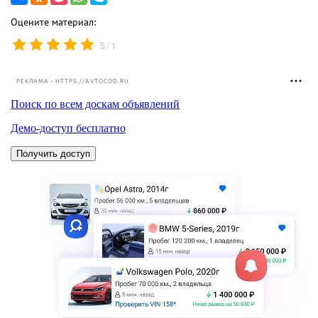
Оцените материал:
/
5
1
РЕКЛАМА • HTTPS://AVTOCOD.RU