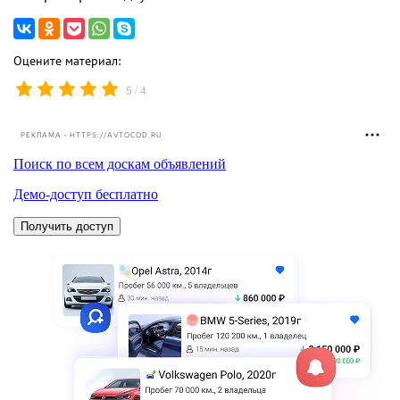
Оцените материал:
/
5
4
РЕКЛАМА • HTTPS://AVTOCOD.RU