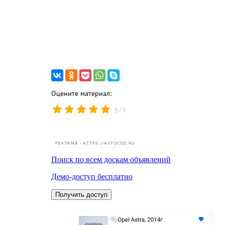
Оцените материал:
/
5
1
РЕКЛАМА • HTTPS://AVTOCOD.RU