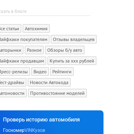
Все статьи
Автохимия
Лайфхаки покупателям
Отзывы владельцев
Авторынки
Разное
Обзоры б/у авто
Лайфхаки продавцам
Купить за xxx рублей
Пресс-релизы
Видео
Рейтинги
Тест-драйвы
Новости Автокода
Автоновости
Противостояние моделей
Проверь историю автомобиля
Госномер
VIN
Кузов