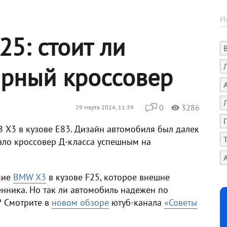
5: стоит ли
ярный кроссовер
0
3286
29 марта 2024, 11:39
 X3 в кузове E83. Дизайн автомобиля был далек
лало кроссовер Д-класса успешным на
ние
BMW X3
в кузове F25, которое внешне
нника. Но так ли автомобиль надежен по
ь? Смотрите в
новом обзоре
ютуб-канала
«Советы