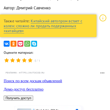
Автор: Дмитрий Савченко
Также читайте:
Китайский автопром встает с
колен: сложно ли продать подержанных
«китайцев»
Оцените материал:
/
5
1
РЕКЛАМА • HTTPS://AVTOCOD.RU