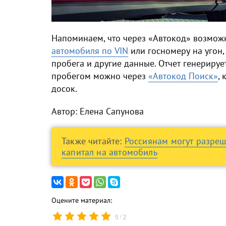
Напоминаем, что через «Автокод» возмо
автомобиля по VIN
или госномеру на угон, 
пробега и другие данные. Отчет генерируе
пробегом можно через
«Автокод Поиск»
,
досок.
Автор: Елена Сапунова
Также читайте:
Россиянам могут разреш
капитал на автомобиль
Оцените материал:
/
5
2