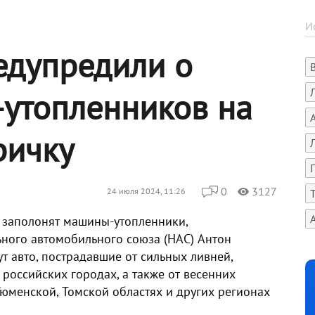
едупредили о
утопленников на
ричку
0
3127
24 июля 2024, 11:26
 заполонят машины-утопленники,
ного автомобильного союза (НАС) Антон
т авто, пострадавшие от сильных ливней,
оссийских городах, а также от весенних
Тюменской, Томской областях и других регионах