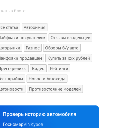
Все статьи
Автохимия
Лайфхаки покупателям
Отзывы владельцев
Авторынки
Разное
Обзоры б/у авто
Лайфхаки продавцам
Купить за xxx рублей
Пресс-релизы
Видео
Рейтинги
Тест-драйвы
Новости Автокода
Автоновости
Противостояние моделей
Проверь историю автомобиля
Госномер
VIN
Кузов