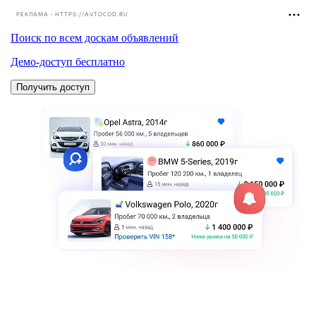
РЕКЛАМА • HTTPS://AVTOCOD.RU