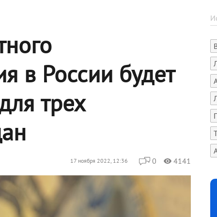
тного
я в России будет
для трех
дан
0
4141
17 ноября 2022, 12:36