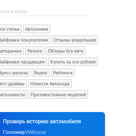
Все статьи
Автохимия
Лайфхаки покупателям
Отзывы владельцев
Авторынки
Разное
Обзоры б/у авто
Лайфхаки продавцам
Купить за xxx рублей
Пресс-релизы
Видео
Рейтинги
Тест-драйвы
Новости Автокода
Автоновости
Противостояние моделей
Проверь историю автомобиля
Госномер
VIN
Кузов