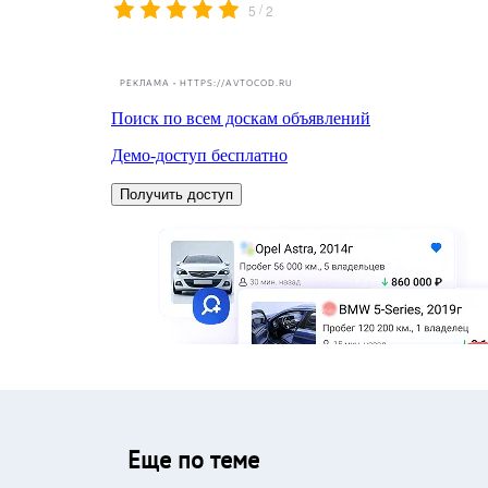
/
5
2
РЕКЛАМА • HTTPS://AVTOCOD.RU
Еще по теме