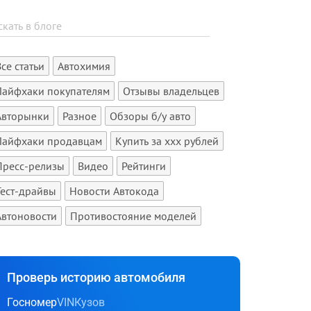
Все статьи
Автохимия
Лайфхаки покупателям
Отзывы владельцев
Авторынки
Разное
Обзоры б/у авто
Лайфхаки продавцам
Купить за xxx рублей
Пресс-релизы
Видео
Рейтинги
Тест-драйвы
Новости Автокода
Автоновости
Противостояние моделей
Проверь историю автомобиля
Госномер
VIN
Кузов