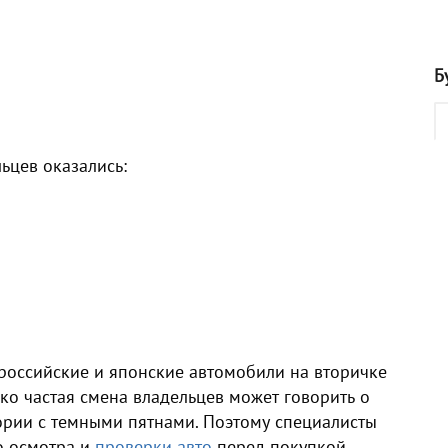
Б
ьцев оказались:
 российские и японские автомобили на вторичке
ко частая смена владельцев может говорить о
ории с темными пятнами. Поэтому специалисты
о осмотра и
проверки авто
перед покупкой.