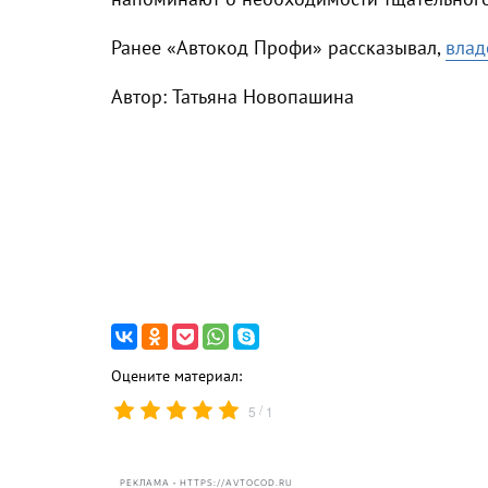
Ранее «Автокод Профи» рассказывал,
влад
Автор: Татьяна Новопашина
Оцените материал:
/
5
1
РЕКЛАМА • HTTPS://AVTOCOD.RU