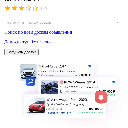
/
3
2
РЕКЛАМА • HTTPS://AVTOCOD.RU