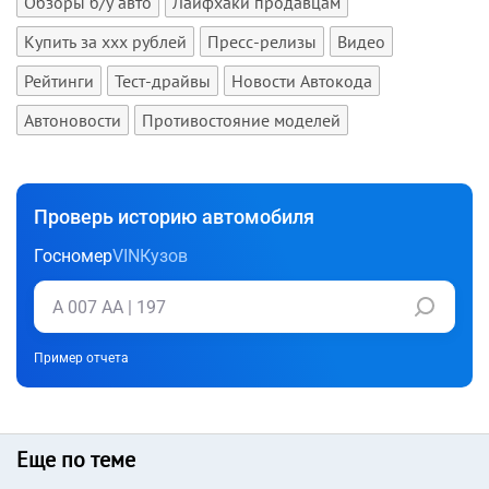
Обзоры б/у авто
Лайфхаки продавцам
Купить за xxx рублей
Пресс-релизы
Видео
Рейтинги
Тест-драйвы
Новости Автокода
Автоновости
Противостояние моделей
Проверь историю автомобиля
Госномер
VIN
Кузов
Пример отчета
Еще по теме