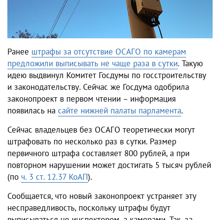
Ранее
штрафы за отсутствие ОСАГО по камерам
предложили выписывать не чаще раза в сутки
. Такую
идею выдвинул Комитет Госдумы по госстроительству
и законодательству. Сейчас же Госдума одобрила
законопроект в первом чтении – информация
появилась на
сайте нижней палаты парламента
.
Сейчас владельцев без ОСАГО теоретически могут
штрафовать по несколько раз в сутки. Размер
первичного штрафа составляет 800 рублей, а при
повторном нарушении может достигать 5 тысяч рублей
(по
ч. 3 ст. 12.37 КоАП
).
Сообщается, что новый законопроект устраняет эту
несправедливость, поскольку штрафы будут
выписываться не инспектором, а камерами. Так, за