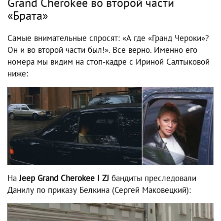
Grand Cherokee во второй части
«Брата»
Самые внимательные спросят: «А где «Гранд Чероки»?
Он и во второй части был!». Все верно. Именно его
номера мы видим на стоп-кадре с Ириной Салтыковой
ниже:
На
Jeep Grand Cherokee
I ZJ
бандиты преследовали
Данилу по приказу Белкина (Сергей Маковецкий):