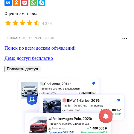
Оцените материал:
/
4.3
4
РЕКЛАМА • HTTPS://AVTOCOD.RU