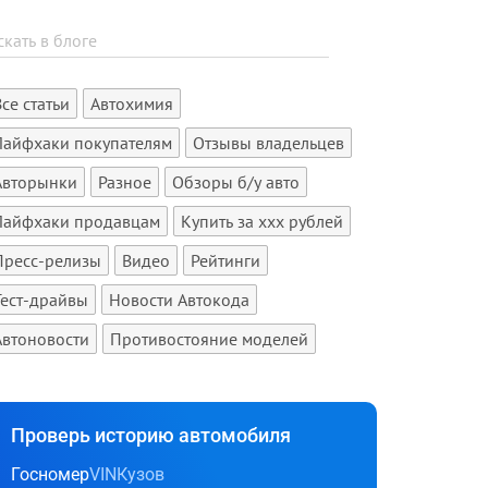
Все статьи
Автохимия
Лайфхаки покупателям
Отзывы владельцев
Авторынки
Разное
Обзоры б/у авто
Лайфхаки продавцам
Купить за xxx рублей
Пресс-релизы
Видео
Рейтинги
Тест-драйвы
Новости Автокода
Автоновости
Противостояние моделей
Проверь историю автомобиля
Госномер
VIN
Кузов