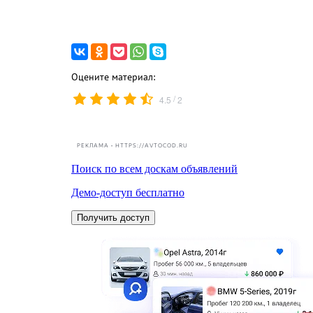
Оцените материал:
/
4.5
2
РЕКЛАМА • HTTPS://AVTOCOD.RU