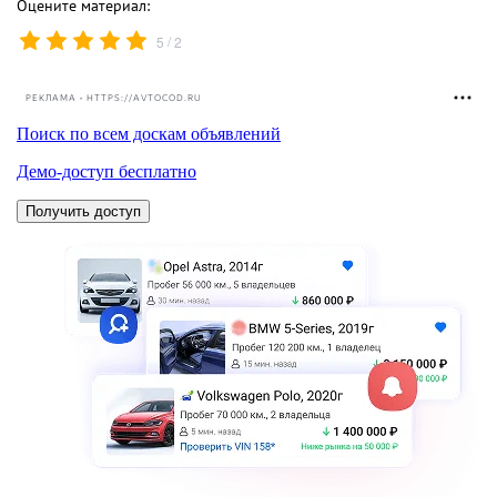
Оцените материал:
/
5
2
РЕКЛАМА • HTTPS://AVTOCOD.RU