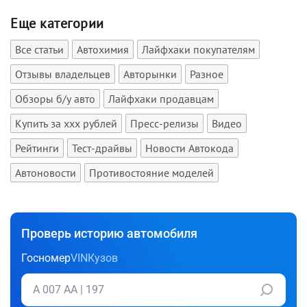
Еще категории
Все статьи
Автохимия
Лайфхаки покупателям
Отзывы владельцев
Авторынки
Разное
Обзоры б/у авто
Лайфхаки продавцам
Купить за xxx рублей
Пресс-релизы
Видео
Рейтинги
Тест-драйвы
Новости Автокода
Автоновости
Противостояние моделей
Проверь историю автомобиля
Госномер
VIN
Кузов