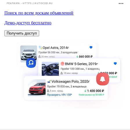
РЕКЛАМА • HTTPS://AVTOCOD.RU