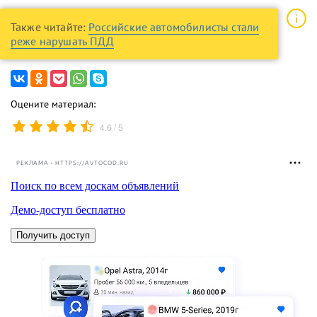
Также читайте:
Российские автомобилисты стали
реже нарушать ПДД
Оцените материал:
/
4.6
5
РЕКЛАМА • HTTPS://AVTOCOD.RU