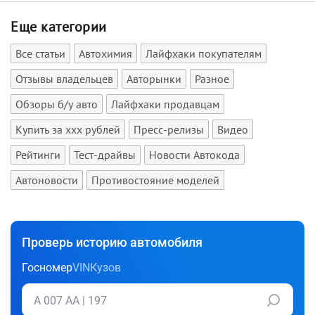
Еще категории
Все статьи
Автохимия
Лайфхаки покупателям
Отзывы владельцев
Авторынки
Разное
Обзоры б/у авто
Лайфхаки продавцам
Купить за xxx рублей
Пресс-релизы
Видео
Рейтинги
Тест-драйвы
Новости Автокода
Автоновости
Противостояние моделей
Проверь историю автомобиля
Госномер
VIN
Кузов