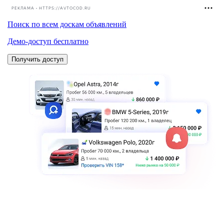
РЕКЛАМА • HTTPS://AVTOCOD.RU