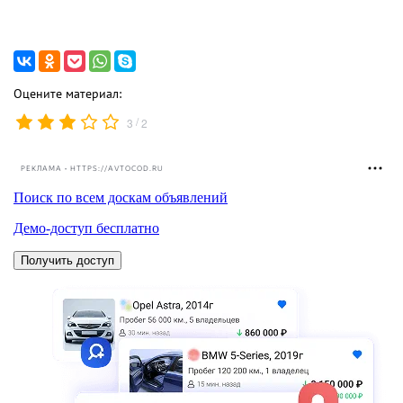
Оцените материал:
/
3
2
РЕКЛАМА • HTTPS://AVTOCOD.RU