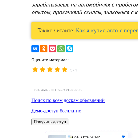
зарабатываешь на автомобилях с пробего
опытом, прокачивай скиллы, знакомься с к
Также читайте:
Как я купил авто с пер
Оцените материал:
/
5
1
РЕКЛАМА • HTTPS://AVTOCOD.RU