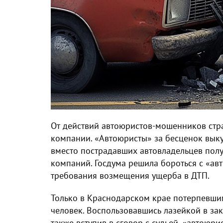
От действий автоюристов-мошенников стр
компании. «Автоюристы» за бесценок вык
вместо пострадавших автовладельцев пол
компаний. Госдума решила бороться с «ав
требования возмещения ущерба в ДТП.
Только в Краснодарском крае потерпевши
человек. Воспользовавшись лазейкой в за
также вступив в сговор с судьей, «автою