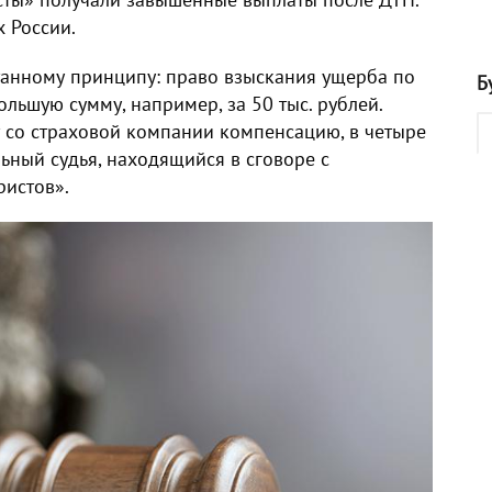
х России.
танному принципу: право взыскания ущерба по
Б
ольшую сумму, например, за 50 тыс. рублей.
 со страховой компании компенсацию, в четыре
ьный судья, находящийся в сговоре с
ристов».