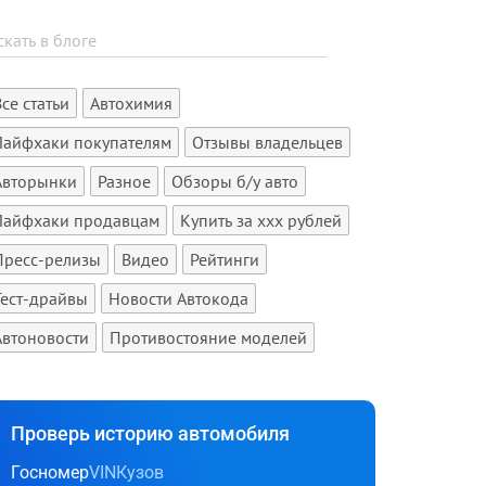
Все статьи
Автохимия
Лайфхаки покупателям
Отзывы владельцев
Авторынки
Разное
Обзоры б/у авто
Лайфхаки продавцам
Купить за xxx рублей
Пресс-релизы
Видео
Рейтинги
Тест-драйвы
Новости Автокода
Автоновости
Противостояние моделей
Проверь историю автомобиля
Госномер
VIN
Кузов