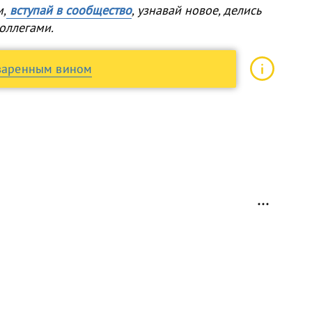
м,
вступай в сообщество
, узнавай новое, делись
оллегами.
еваренным вином