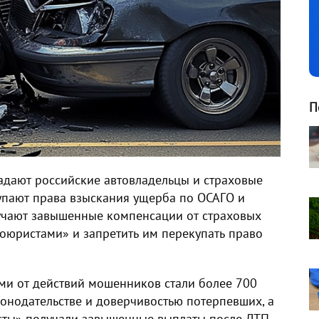
П
адают российские автовладельцы и страховые
упают права взыскания ущерба по ОСАГО и
учают завышенные компенсации от страховых
тоюристами» и запретить им перекупать право
ми от действий мошенников стали более 700
конодательстве и доверчивостью потерпевших, а
ристы» получали завышенные выплаты после ДТП.