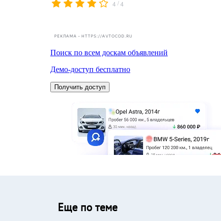
/
4
4
РЕКЛАМА • HTTPS://AVTOCOD.RU
Еще по теме