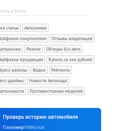
Все статьи
Автохимия
Лайфхаки покупателям
Отзывы владельцев
Авторынки
Разное
Обзоры б/у авто
Лайфхаки продавцам
Купить за xxx рублей
Пресс-релизы
Видео
Рейтинги
Тест-драйвы
Новости Автокода
Автоновости
Противостояние моделей
Проверь историю автомобиля
Госномер
VIN
Кузов