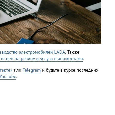
оизводство электромобилей LADA
. Также
те цен на резину и услуги шиномонтажа
.
такте»
или
Telegram
и будьте в курсе последних
YouTube
.