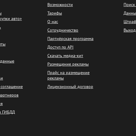
Возможности
Поиск
ы
Тарифы
Данны
купки авто»
О нас
Штра
ь
Сотрудничество
Выход
Партнёрская программа
еты
Доступ по API
Скачать медиа-кит
 данные
Размещение рекламы
Прайс на размещение
ьи
рекламы
 соглашение
Лицензионный договор
партнеров
ия
я ГИБДД