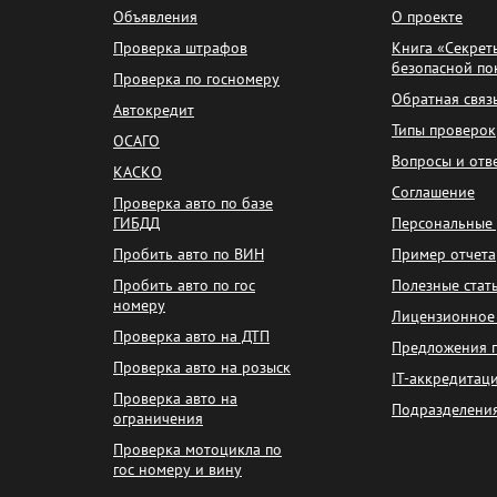
Объявления
О проекте
Проверка штрафов
Книга «Секрет
безопасной по
Проверка по госномеру
Обратная связ
Автокредит
Типы проверок
ОСАГО
Вопросы и отв
КАСКО
Соглашение
Проверка авто по базе
ГИБДД
Персональные
Пробить авто по ВИН
Пример отчета
Пробить авто по гос
Полезные стат
номеру
Лицензионное
Проверка авто на ДТП
Предложения 
Проверка авто на розыск
IT-аккредитац
Проверка авто на
Подразделени
ограничения
Проверка мотоцикла по
гос номеру и вину