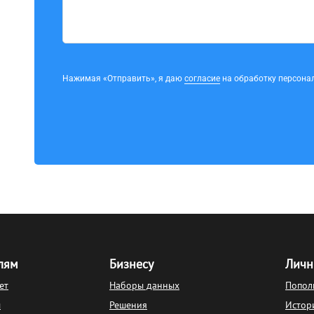
Нажимая «Отправить», я даю
согласие
на обработку персона
лям
Бизнесу
Личн
ет
Наборы данных
Попол
ы
Решения
Истор