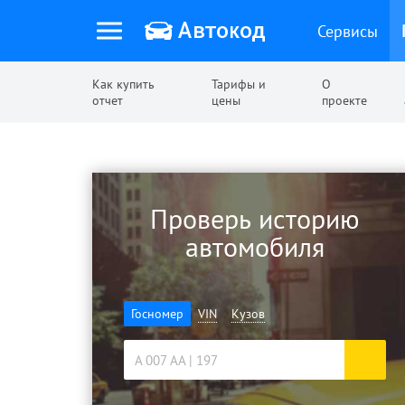
Сервисы
Как купить
Тарифы и
О
отчет
цены
проекте
Проверь историю
автомобиля
Госномер
VIN
Кузов