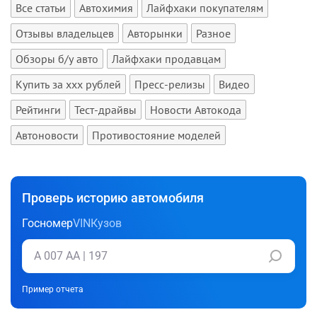
Все статьи
Автохимия
Лайфхаки покупателям
Отзывы владельцев
Авторынки
Разное
Обзоры б/у авто
Лайфхаки продавцам
Купить за xxx рублей
Пресс-релизы
Видео
Рейтинги
Тест-драйвы
Новости Автокода
Автоновости
Противостояние моделей
Проверь историю автомобиля
Госномер
VIN
Кузов
Пример отчета