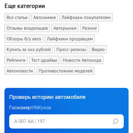
Еще категории
Все статьи
Автохимия
Лайфхаки покупателям
Отзывы владельцев
Авторынки
Разное
Обзоры б/у авто
Лайфхаки продавцам
Купить за xxx рублей
Пресс-релизы
Видео
Рейтинги
Тест-драйвы
Новости Автокода
Автоновости
Противостояние моделей
Проверь историю автомобиля
Госномер
VIN
Кузов