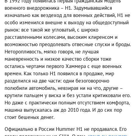
В 1992 году появилась первая гражданская модель
военного внедорожника – H1. Задумывавшийся
изначально как вездеход для военных действий, H1 не
особо изменился внешне к выходу на общедоступный
рынок: все такой же угловатый, с широко
расставленными колесами, высоким клиренсом и
возможностью преодолевать отвесные спуски и броды.
Неторопливость, мягко говоря, не лучшая
маневренность и низкое качество сборки тоже
остались чертами первого Хаммера с еще военных
времен. Как только H1 появился в продаже, мир
разделился на две части: одни безоговорочно
полюбили автомобиль, невзирая ни на что, другие –
крутили пальцем у виска и без устали критиковали его.
Но даже с практически полным отсутствием комфорта,
машина выпускалась аж до 2010 года. И до сих пор
стоит бешеных денег.
Официально в России Hummer H1 не продавался. Его