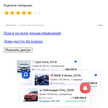
Оцените материал:
/
5
3
РЕКЛАМА • HTTPS://AVTOCOD.RU