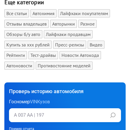
Еще категории
Все статьи
Автохимия
Лайфхаки покупателям
Отзывы владельцев
Авторынки
Разное
Обзоры б/у авто
Лайфхаки продавцам
Купить за xxx рублей
Пресс-релизы
Видео
Рейтинги
Тест-драйвы
Новости Автокода
Автоновости
Противостояние моделей
Проверь историю автомобиля
Госномер
VIN
Кузов
Пример отчета