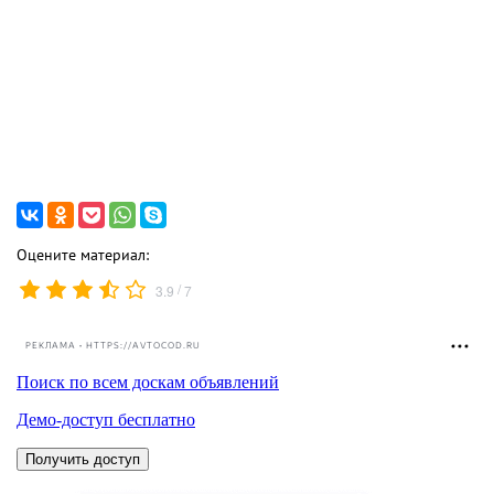
Оцените материал:
/
3.9
7
РЕКЛАМА • HTTPS://AVTOCOD.RU