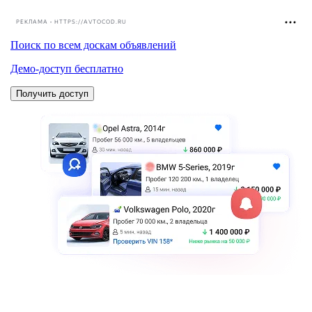
РЕКЛАМА • HTTPS://AVTOCOD.RU