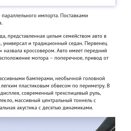
 параллельного импорта. Поставками
а.
ода, представленная целым семейством авто в
ан, универсал и традиционный седан. Первенец
а» назвала кроссовером. Авто имеет передний
асположение мотора – поперечное, привод от
массивными бамперами, необычной головной
, легким пластиковым обвесом по периметру. В
дисплея, современный трехспицевый руль,
текло, массивный центральный тоннель с
льная акустика с десятью динамиками.