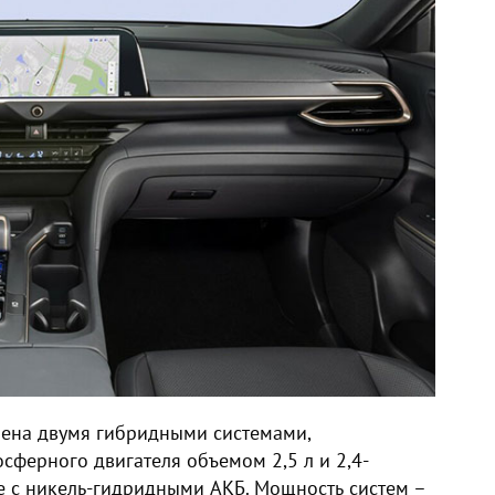
лена двумя гибридными системами,
ферного двигателя объемом 2,5 л и 2,4-
е с никель-гидридными АКБ. Мощность систем –