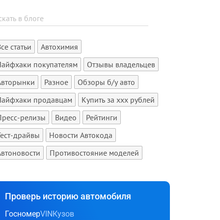
Все статьи
Автохимия
Лайфхаки покупателям
Отзывы владельцев
Авторынки
Разное
Обзоры б/у авто
Лайфхаки продавцам
Купить за xxx рублей
Пресс-релизы
Видео
Рейтинги
Тест-драйвы
Новости Автокода
Автоновости
Противостояние моделей
Проверь историю автомобиля
Госномер
VIN
Кузов