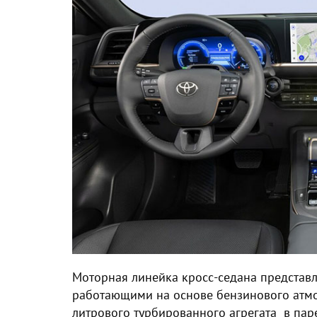
Моторная линейка кросс-седана представ
работающими на основе бензинового атмос
литрового турбированного агрегата в пар