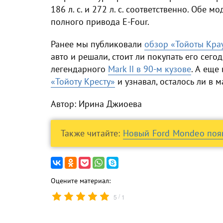
186 л. с. и 272 л. с. соответственно. Об
полного привода E-Four.
Ранее мы публиковали
обзор «Тойоты Кра
авто и решали, стоит ли покупать его сего
легендарного
Mark II в 90-м кузове
. А еще
«Тойоту Кресту»
и узнавал, осталось ли в 
Автор: Ирина Джиоева
Также читайте:
Новый Ford Mondeo появ
Оцените материал:
/
5
1