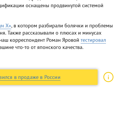
е модификации оснащены продвинутой системой
ун Х»
, в котором разбирали болячки и проблемы
дня. Также рассказывали о плюсах и минусах
 наш корреспондент Роман Яровой
тестировал
машине что-то от японского качества.
ился в продаже в России