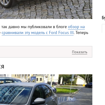
Б
Не так давно мы публиковали в блоге
обзор на
е
сравнивали эту модель с Ford Focus III
. Теперь
ся