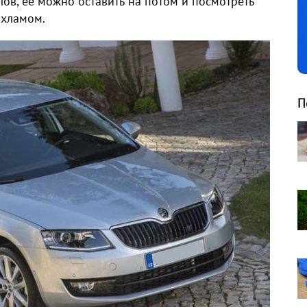
лов, ее можно оставить на потом и посмотреть
охламом.
П