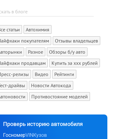
Все статьи
Автохимия
Лайфхаки покупателям
Отзывы владельцев
Авторынки
Разное
Обзоры б/у авто
Лайфхаки продавцам
Купить за xxx рублей
Пресс-релизы
Видео
Рейтинги
Тест-драйвы
Новости Автокода
Автоновости
Противостояние моделей
Проверь историю автомобиля
Госномер
VIN
Кузов