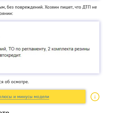
м, без повреждений. Хозяин пишет, что ДТП не
оянии:
ся об осмотре.
плюсы и минусы модели
отр