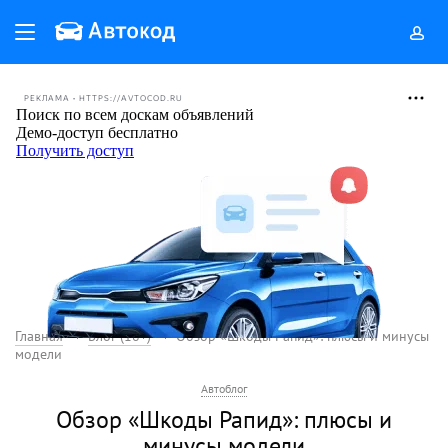
РЕКЛАМА • HTTPS://AVTOCOD.RU
Главная
Блог (18+)
Обзор «Шкоды Рапид»: плюсы и минусы
модели
Автоблог
Обзор «Шкоды Рапид»: плюсы и
минусы модели