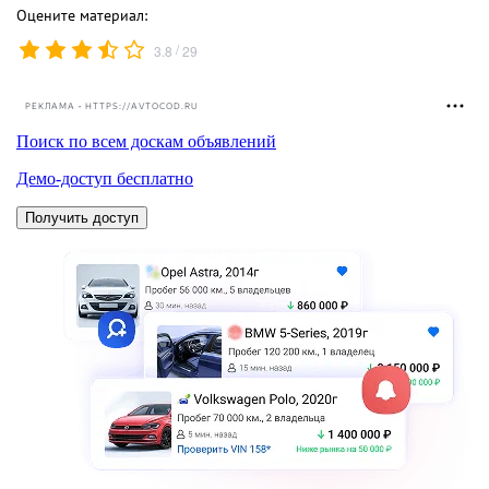
Оцените материал:
/
3.8
29
РЕКЛАМА • HTTPS://AVTOCOD.RU