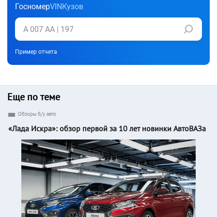
Госномер
VIN
Кузов
Пример отчета
Еще по теме
Обзоры б/у авто
«Лада Искра»: обзор первой за 10 лет новинки АвтоВАЗа